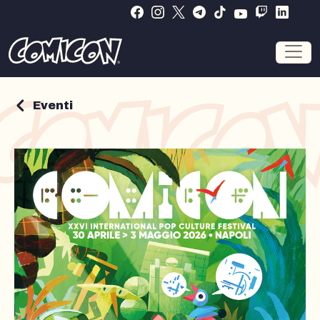
Chi siamo
Eventi
Eventi
Regolamenti
Termini e condizioni di vendita
Swap
Area Personale